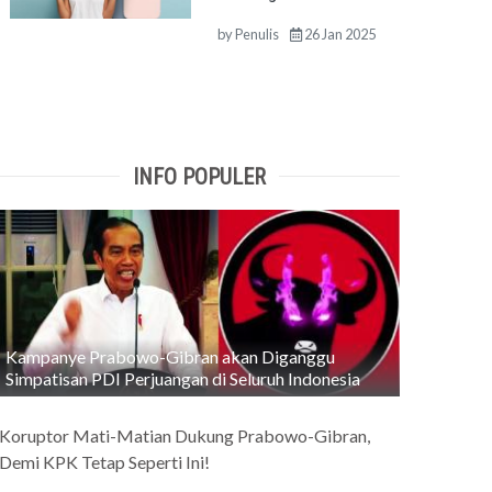
by
Penulis
26 Jan 2025
INFO POPULER
Kampanye Prabowo-Gibran akan Diganggu
Simpatisan PDI Perjuangan di Seluruh Indonesia
Koruptor Mati-Matian Dukung Prabowo-Gibran,
Demi KPK Tetap Seperti Ini!