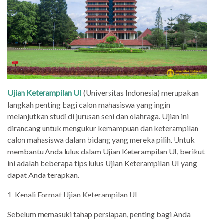
Ujian Keterampilan UI
(Universitas Indonesia) merupakan
langkah penting bagi calon mahasiswa yang ingin
melanjutkan studi di jurusan seni dan olahraga. Ujian ini
dirancang untuk mengukur kemampuan dan keterampilan
calon mahasiswa dalam bidang yang mereka pilih. Untuk
membantu Anda lulus dalam Ujian Keterampilan UI, berikut
ini adalah beberapa tips lulus Ujian Keterampilan UI yang
dapat Anda terapkan.
1. Kenali Format Ujian Keterampilan UI
Sebelum memasuki tahap persiapan, penting bagi Anda