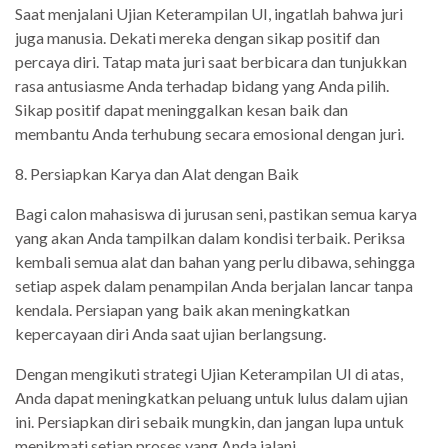
Saat menjalani Ujian Keterampilan UI, ingatlah bahwa juri
juga manusia. Dekati mereka dengan sikap positif dan
percaya diri. Tatap mata juri saat berbicara dan tunjukkan
rasa antusiasme Anda terhadap bidang yang Anda pilih.
Sikap positif dapat meninggalkan kesan baik dan
membantu Anda terhubung secara emosional dengan juri.
8. Persiapkan Karya dan Alat dengan Baik
Bagi calon mahasiswa di jurusan seni, pastikan semua karya
yang akan Anda tampilkan dalam kondisi terbaik. Periksa
kembali semua alat dan bahan yang perlu dibawa, sehingga
setiap aspek dalam penampilan Anda berjalan lancar tanpa
kendala. Persiapan yang baik akan meningkatkan
kepercayaan diri Anda saat ujian berlangsung.
Dengan mengikuti strategi Ujian Keterampilan UI di atas,
Anda dapat meningkatkan peluang untuk lulus dalam ujian
ini. Persiapkan diri sebaik mungkin, dan jangan lupa untuk
menikmati setiap proses yang Anda jalani.