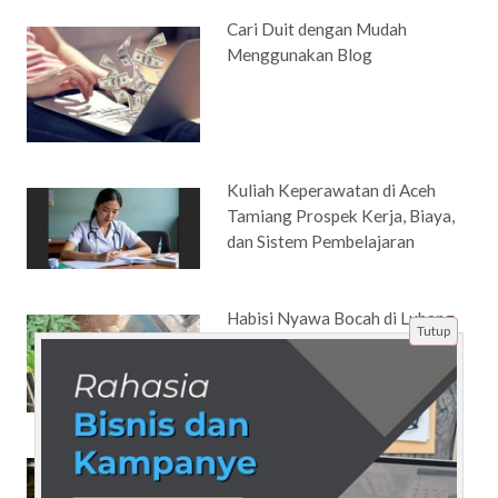
Cari Duit dengan Mudah
Menggunakan Blog
Kuliah Keperawatan di Aceh
Tamiang Prospek Kerja, Biaya,
dan Sistem Pembelajaran
Habisi Nyawa Bocah di Lubang
Tutup
Galian Air: Polisi Temukan Foto
Anak dan Alat Dukun
Strategi Marketing UMKM
Efektif: Cara Praktis