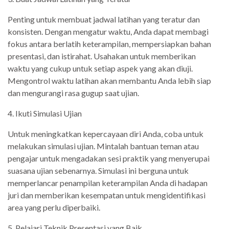
Penting untuk membuat jadwal latihan yang teratur dan
konsisten. Dengan mengatur waktu, Anda dapat membagi
fokus antara berlatih keterampilan, mempersiapkan bahan
presentasi, dan istirahat. Usahakan untuk memberikan
waktu yang cukup untuk setiap aspek yang akan diuji.
Mengontrol waktu latihan akan membantu Anda lebih siap
dan mengurangi rasa gugup saat ujian.
4. Ikuti Simulasi Ujian
Untuk meningkatkan kepercayaan diri Anda, coba untuk
melakukan simulasi ujian. Mintalah bantuan teman atau
pengajar untuk mengadakan sesi praktik yang menyerupai
suasana ujian sebenarnya. Simulasi ini berguna untuk
memperlancar penampilan keterampilan Anda di hadapan
juri dan memberikan kesempatan untuk mengidentifikasi
area yang perlu diperbaiki.
5. Pelajari Teknik Presentasi yang Baik