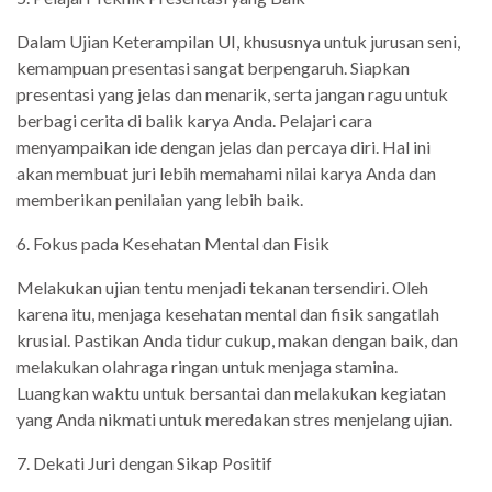
Dalam Ujian Keterampilan UI, khususnya untuk jurusan seni,
kemampuan presentasi sangat berpengaruh. Siapkan
presentasi yang jelas dan menarik, serta jangan ragu untuk
berbagi cerita di balik karya Anda. Pelajari cara
menyampaikan ide dengan jelas dan percaya diri. Hal ini
akan membuat juri lebih memahami nilai karya Anda dan
memberikan penilaian yang lebih baik.
6. Fokus pada Kesehatan Mental dan Fisik
Melakukan ujian tentu menjadi tekanan tersendiri. Oleh
karena itu, menjaga kesehatan mental dan fisik sangatlah
krusial. Pastikan Anda tidur cukup, makan dengan baik, dan
melakukan olahraga ringan untuk menjaga stamina.
Luangkan waktu untuk bersantai dan melakukan kegiatan
yang Anda nikmati untuk meredakan stres menjelang ujian.
7. Dekati Juri dengan Sikap Positif