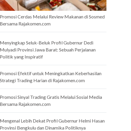
Promosi Cerdas Melalui Review Makanan di Sosmed
Bersama Rajakomen.com
Menyingkap Seluk-Beluk Profil Gubernur Dedi
Mulyadi Provinsi Jawa Barat: Sebuah Perjalanan
Politik yang Inspiratif
Promosi Efektif untuk Meningkatkan Keberhasilan
Strategi Trading Harian di Rajakomen.com
Promosi Sinyal Trading Gratis Melalui Sosial Media
Bersama Rajakomen.com
Mengenal Lebih Dekat Profil Gubernur Helmi Hasan
Provinsi Bengkulu dan Dinamika Politiknya