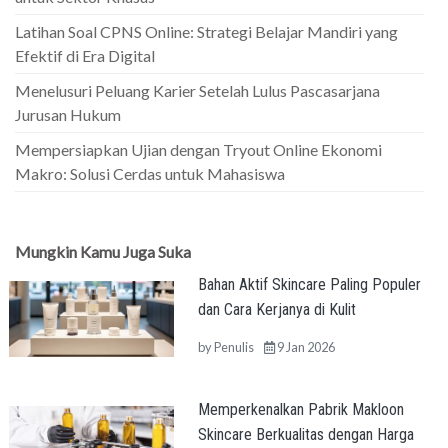
Latihan Soal CPNS Online: Strategi Belajar Mandiri yang
Efektif di Era Digital
Menelusuri Peluang Karier Setelah Lulus Pascasarjana
Jurusan Hukum
Mempersiapkan Ujian dengan Tryout Online Ekonomi
Makro: Solusi Cerdas untuk Mahasiswa
Mungkin Kamu Juga Suka
Bahan Aktif Skincare Paling Populer
dan Cara Kerjanya di Kulit
by
Penulis
9 Jan 2026
Memperkenalkan Pabrik Makloon
Skincare Berkualitas dengan Harga