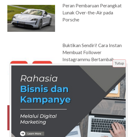
Peran Pembaruan Perangkat
Lunak Over-the-Air pada
Porsche
Buktikan Sendiri! Cara Instan
Membuat Follower
Instagrammu Bertambah
Tutup
Setiap Hari
7 Teknik Promosi Youtube ini
Tidak Mungkin Berhasil