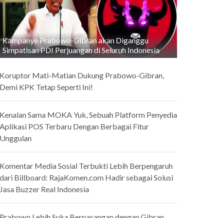
Kampanye Prabowo-Gibran akan Diganggu
Simpatisan PDI Perjuangan di Seluruh Indonesia
Koruptor Mati-Matian Dukung Prabowo-Gibran,
Demi KPK Tetap Seperti Ini!
Kenalan Sama MOKA Yuk, Sebuah Platform Penyedia
Aplikasi POS Terbaru Dengan Berbagai Fitur
Unggulan
Komentar Media Sosial Terbukti Lebih Berpengaruh
dari Billboard: RajaKomen.com Hadir sebagai Solusi
Jasa Buzzer Real Indonesia
Prabowo Lebih Suka Berpasangan dengan Gibran