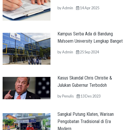
by
Admin
14 Apr 2025
Kampus Serba Ada di Bandung
Ma'soem University Lengkap Banget
by
Admin
25 Sep 2024
Kasus Skandal Chris Christie &
Julukan Gubernur Terbodoh
by
Penulis
13 Des 2023
Sangkal Putung Klaten, Warisan
Pengobatan Tradisional di Era
Modern