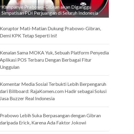
Kampanye Prabowo-Gibran akan Diganggu
Simpatisan PDI Perjuangan di Seluruh Indonesia
Koruptor Mati-Matian Dukung Prabowo-Gibran,
Demi KPK Tetap Seperti Ini!
Kenalan Sama MOKA Yuk, Sebuah Platform Penyedia
Aplikasi POS Terbaru Dengan Berbagai Fitur
Unggulan
Komentar Media Sosial Terbukti Lebih Berpengaruh
dari Billboard: RajaKomen.com Hadir sebagai Solusi
Jasa Buzzer Real Indonesia
Prabowo Lebih Suka Berpasangan dengan Gibran
daripada Erick, Karena Ada Faktor Jokowi