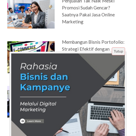
Penjualan Tak Naik Meski
Promosi Sudah Gencar?
Saatnya Pakai Jasa Online
Marketing
Membangun Bisnis Portofolio:
Strategi Efektif dengan
Tutup
Promosi Online
Ma'soem University Bandung
Universitas yang Selalu Update
dengan Teknologi