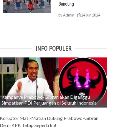
Bandung
by
Admin
24 Jun 2024
INFO POPULER
Kampanye Prabowo-Gibran akan Diganggu
Simpatisan PDI Perjuangan di Seluruh Indonesia
Koruptor Mati-Matian Dukung Prabowo-Gibran,
Demi KPK Tetap Seperti Ini!