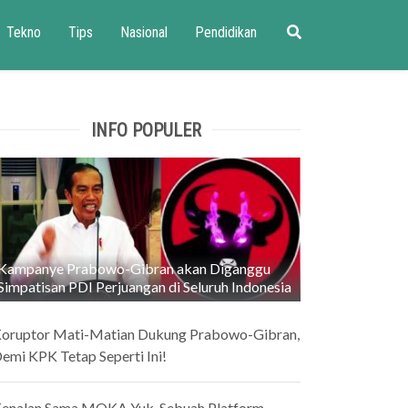
Tekno
Tips
Nasional
Pendidikan
INFO POPULER
Kampanye Prabowo-Gibran akan Diganggu
Simpatisan PDI Perjuangan di Seluruh Indonesia
oruptor Mati-Matian Dukung Prabowo-Gibran,
emi KPK Tetap Seperti Ini!
enalan Sama MOKA Yuk, Sebuah Platform