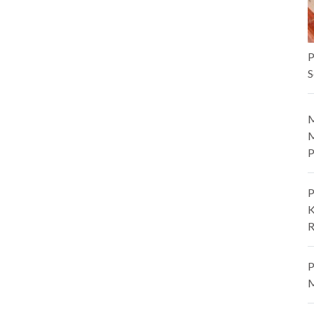
P
S
M
M
P
P
K
R
P
M