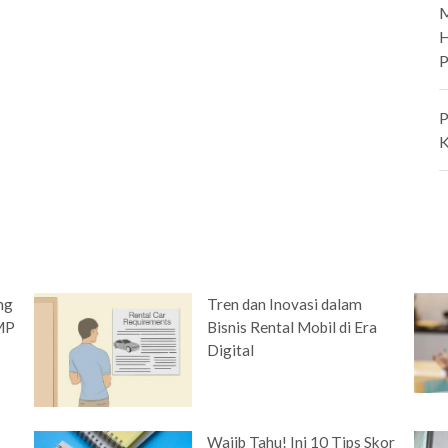
M
H
P
P
K
ng
Tren dan Inovasi dalam
SMP
Bisnis Rental Mobil di Era
Digital
Wajib Tahu! Ini 10 Tips Skor