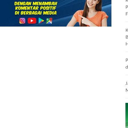
P
F
K
B
H
P
d
J
M