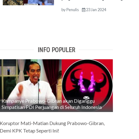
by
Penulis
23 Jan 2024
INFO POPULER
Kampanye Prabowo-Gibran akan Diganggu
Simpatisan PDI Perjuangan di Seluruh Indonesia
Koruptor Mati-Matian Dukung Prabowo-Gibran,
Demi KPK Tetap Seperti Ini!