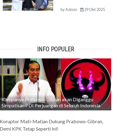
by
Admin
29 Okt 2025
INFO POPULER
Kampanye Prabowo-Gibran akan Diganggu
Simpatisan PDI Perjuangan di Seluruh Indonesia
Koruptor Mati-Matian Dukung Prabowo-Gibran,
Demi KPK Tetap Seperti Ini!