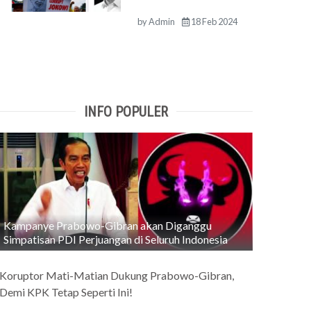
by
Admin
18 Feb 2024
INFO POPULER
Kampanye Prabowo-Gibran akan Diganggu
Simpatisan PDI Perjuangan di Seluruh Indonesia
Koruptor Mati-Matian Dukung Prabowo-Gibran,
Demi KPK Tetap Seperti Ini!