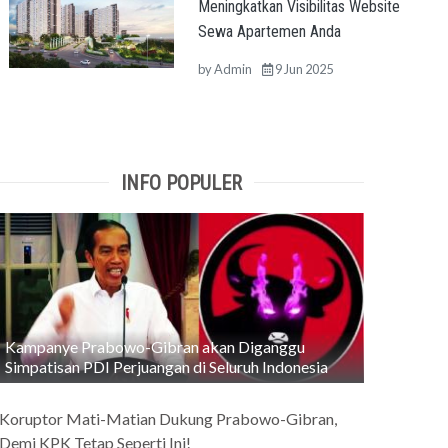
Meningkatkan Visibilitas Website
Sewa Apartemen Anda
by
Admin
9 Jun 2025
INFO POPULER
Kampanye Prabowo-Gibran akan Diganggu
Simpatisan PDI Perjuangan di Seluruh Indonesia
Koruptor Mati-Matian Dukung Prabowo-Gibran,
Demi KPK Tetap Seperti Ini!