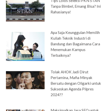
Tips Lolos Seleksi PKN STAN
Tanpa Bimbel, Emang Bisa? Ini
Rahasianya!
Apa Saja Keunggulan Memilih
Kuliah Teknik Industri di
Bandung dan Bagaimana Cara
Menemukan Kampus
Terbaiknya?
Tolak AHOK Jadi Dirut
Pertamina, Mafia Minyak
Bersatu dengan Oligarki untuk
Sukseskan Agenda Pilpres
2024??
Maksimalkan Jasa SEO untuk