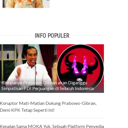
INFO POPULER
Kampanye Prabowo-Gibran akan Diganggu
Simpatisan PDI Perjuangan di Seluruh Indonesia
Koruptor Mati-Matian Dukung Prabowo-Gibran,
Demi KPK Tetap Seperti Ini!
Kenalan Sama MOKA Yuk, Sebuah Platform Penyedia