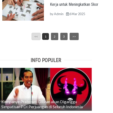
Kerja untuk Meningkatkan Skor
by
Admin
6 Mar 2025
<<
1
2
3
>>
INFO POPULER
Kampanye Prabowo-Gibran akan Diganggu
Simpatisan PDI Perjuangan di Seluruh Indonesia