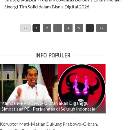
Sinergi Tim Solid dalam Bisnis Digital 2026
<<
1
2
3
4
5
...
>>
INFO POPULER
Kampanye Prabowo-Gibran akan Diganggu
Simpatisan PDI Perjuangan di Seluruh Indonesia
Koruptor Mati-Matian Dukung Prabowo-Gibran,